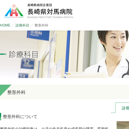
HOME
診療科目
整形外科
整形外科
診
整形外科について
整形外科の治療対象は、小児の先天疾患や成長期の障害、変形性