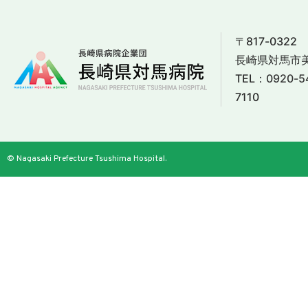
〒817-0322
長崎県対馬市美
TEL：
0920-5
7110
© Nagasaki Prefecture Tsushima Hospital.