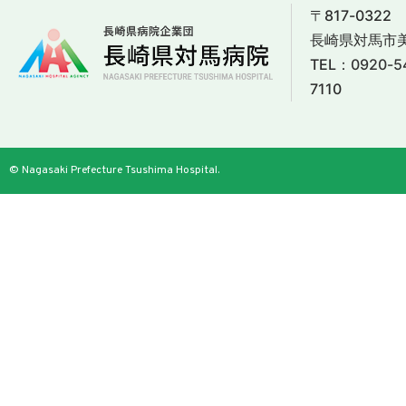
〒817-0322
長崎県対馬市美
TEL：
0920-5
7110
© Nagasaki Prefecture Tsushima Hospital.