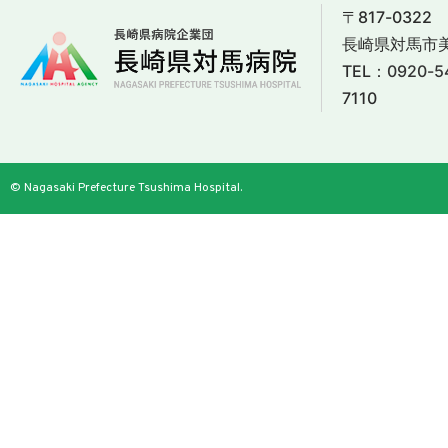
〒817-0322
長崎県対馬市美
TEL：
0920-5
7110
© Nagasaki Prefecture Tsushima Hospital.