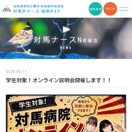
病院見学
ENTRY
HOME
対馬ナースNews
対馬ナースNEWS
NEWS
データで見る対馬病院
2026.06.17
離島看護の仕事
学生対象！オンライン説明会開催します！！
選べる働き方
福利厚生
離島ナースの声