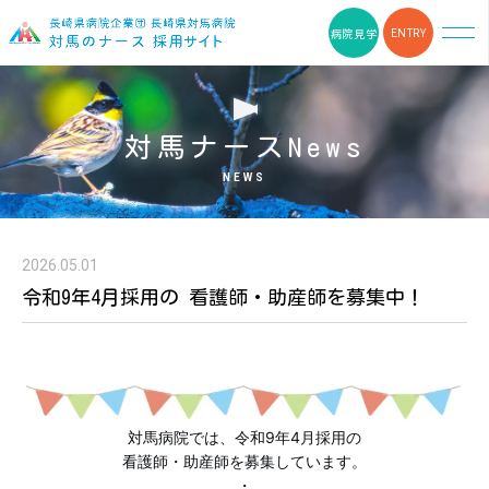
病院見学
ENTRY
HOME
対馬ナースNews
対馬ナースNEWS
NEWS
データで見る対馬病院
2026.05.01
離島看護の仕事
令和9年4月採用の 看護師・助産師を募集中！
選べる働き方
福利厚生
対馬病院では、令和9年4月採用の
離島ナースの声
看護師・助産師を募集しています。
・