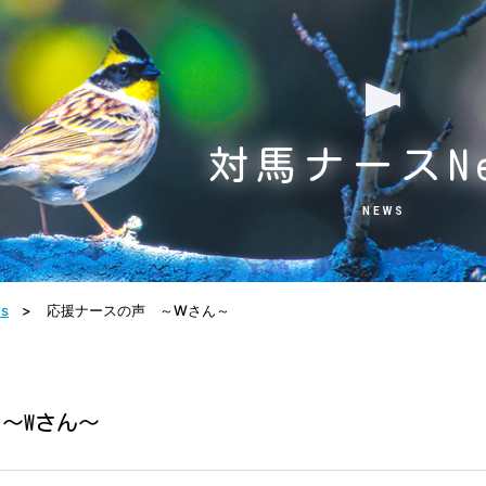
対馬ナースNe
NEWS
s
応援ナースの声 ～Wさん～
～Wさん～