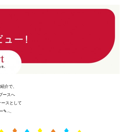
のご紹介で、
ブースへ
ナースとして
✎𓂃