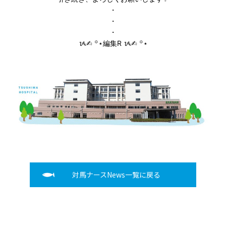
・
・
・
ᝰ✍︎ ꙳⋆編集R ᝰ✍︎ ꙳⋆
対馬ナースNews一覧に戻る