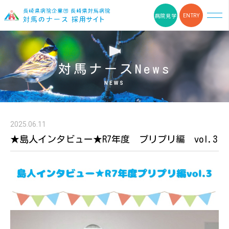
病院見学
ENTRY
HOME
対馬ナースNews
対馬ナースNEWS
NEWS
データで見る対馬病院
2025.06.11
離島看護の仕事
★島人インタビュー★R7年度 プリプリ編 vol.3
選べる働き方
福利厚生
離島ナースの声