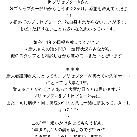
▶︎プリセプターKさん
🎤プリセプター開始からもうすぐ2ヶ月。感想を教えてくださ
い！
→ 初めてのプリセプターで、私自身もわからないことが多く、
まだまだ頼りないことも多いなと思いっています。
🎤今年1年の目標を教えてください！
→ 新人さんの話を聞き、進行状況をみながら、
他のスタッフとも相談しながら進めていきたいと思います。
┈┈┈┈┈┈┈┈┈┈ ❁ ❁ ❁ ┈┈┈┈┈┈┈┈
新人看護師さんにとっても、プリセプターが初めての先輩ナース
にとっても大事な1年。
覚えることがたくさんあって大変な日々とは思いますが、
プリセプティ&プリセプターと共に、
また、同じ病棟・同じ病院の仲間と共に一緒に頑張っていきまし
ょうꐕꐕ︎ ꙳⋆
・
この1年、追いかけさせてもらう私も、
1年後のお2人の姿が楽しみです*⸌☻ັ⸍*
引き続き、よろしくお願いします✨