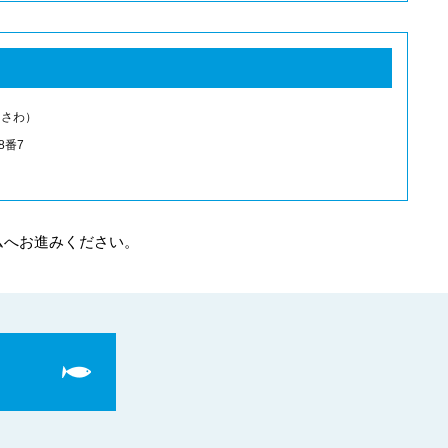
）
ろさわ）
8番7
ムへお進みください。