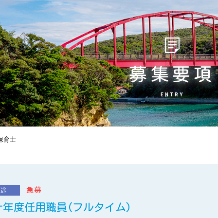
募集要項
ENTRY
保育士
急募
中途
年度任用職員(フルタイム)